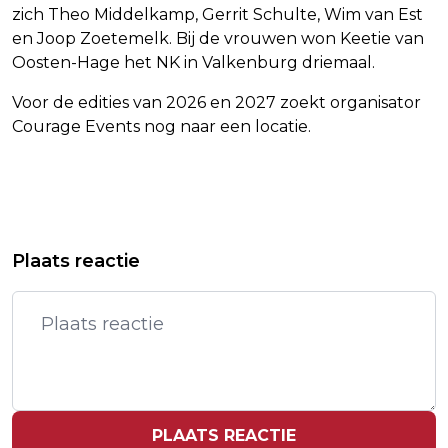
zich Theo Middelkamp, Gerrit Schulte, Wim van Est
en Joop Zoetemelk. Bij de vrouwen won Keetie van
Oosten-Hage het NK in Valkenburg driemaal.
Voor de edities van 2026 en 2027 zoekt organisator
Courage Events nog naar een locatie.
Vorig artikel
Volgend artikel
'AANZIENLIJK DEEL' VERDACHTEN
ZORGAKKOORD ROND: VACCINATIE
Plaats reactie
ONTVING GEEN SEPOTBRIEF VAN OM
GORDELROOS EN SCREENING
BORSTKANKER
PLAATS REACTIE