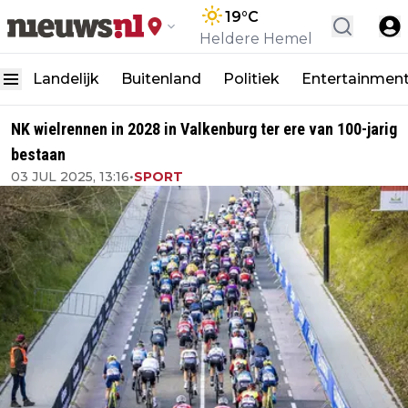
19
°C
Heldere Hemel
Landelijk
Buitenland
Politiek
Entertainmen
NK wielrennen in 2028 in Valkenburg ter ere van 100-jarig
bestaan
03 JUL 2025, 13:16
•
SPORT