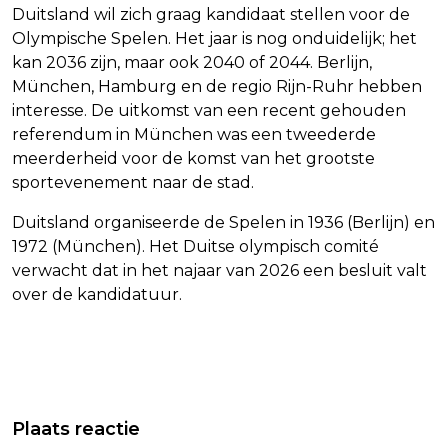
Duitsland wil zich graag kandidaat stellen voor de
Olympische Spelen. Het jaar is nog onduidelijk; het
kan 2036 zijn, maar ook 2040 of 2044. Berlijn,
München, Hamburg en de regio Rijn-Ruhr hebben
interesse. De uitkomst van een recent gehouden
referendum in München was een tweederde
meerderheid voor de komst van het grootste
sportevenement naar de stad.
Duitsland organiseerde de Spelen in 1936 (Berlijn) en
1972 (München). Het Duitse olympisch comité
verwacht dat in het najaar van 2026 een besluit valt
over de kandidatuur.
Vorig artikel
Volgend artikel
HERMANS ZIET EU-KLIMAATDOEL
50 CENT-ROMAN ALS
Plaats reactie
2040 VOORAL ALS STIP OP DE