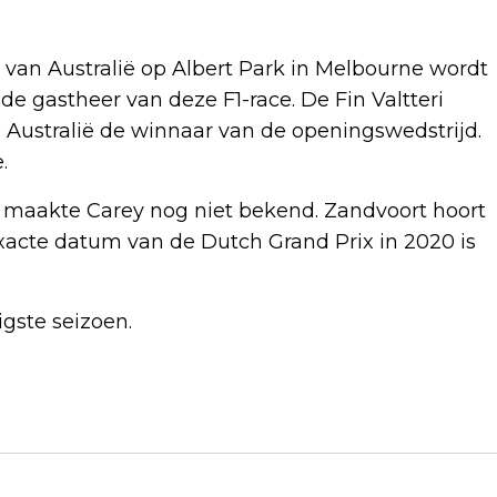
x van Australië op Albert Park in Melbourne wordt
e gastheer van deze F1-race. De Fin Valtteri
n Australië de winnaar van de openingswedstrijd.
.
 maakte Carey nog niet bekend. Zandvoort hoort
exacte datum van de Dutch Grand Prix in 2020 is
gste seizoen.
Volgend artikel
REGERINGSTOESTEL 'HOLLANDS'
INGERICHT