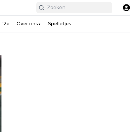
L12
Over ons
Spelletjes
▼
▼