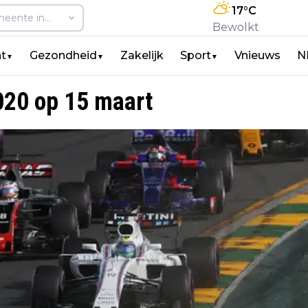
17
°C
Bewolkt
t
Gezondheid
Zakelijk
Sport
Vnieuws
N
▼
▼
▼
020 op 15 maart