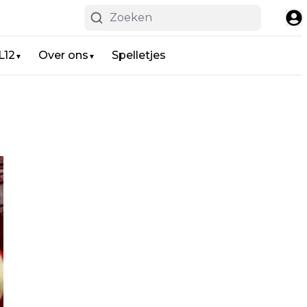
L12
Over ons
Spelletjes
▼
▼