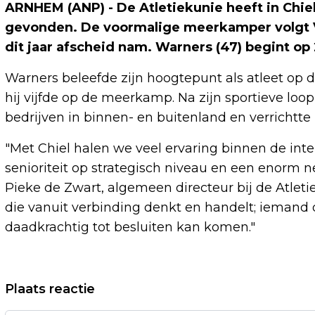
ARNHEM (ANP) - De Atletiekunie heeft in Chie
gevonden. De voormalige meerkamper volgt V
dit jaar afscheid nam. Warners (47) begint op
Warners beleefde zijn hoogtepunt als atleet op
hij vijfde op de meerkamp. Na zijn sportieve loopba
bedrijven in binnen- en buitenland en verrichtte
"Met Chiel halen we veel ervaring binnen de int
senioriteit op strategisch niveau en een enorm ne
Pieke de Zwart, algemeen directeur bij de Atleti
die vanuit verbinding denkt en handelt; iemand
daadkrachtig tot besluiten kan komen."
Vorig artikel
Plaats reactie
LIVERPOOL-AANVOERDER VAN DIJK