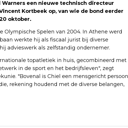
l Warners een nieuwe technisch directeur
incent Kortbeek op, van wie de bond eerder
 20 oktober.
 de Olympische Spelen van 2004. In Athene werd
an werkte hij als fiscaal jurist bij diverse
 hij advieswerk als zelfstandig ondernemer.
ernationale topatletiek in huis, gecombineerd met
twerk in de sport en het bedrijfsleven", zegt
ekunie. "Bovenal is Chiel een mensgericht persoo
 die, rekening houdend met de diverse belangen,
Volgend artikel
AMSTERDAMSE AEX-INDEX OMLAAG NA