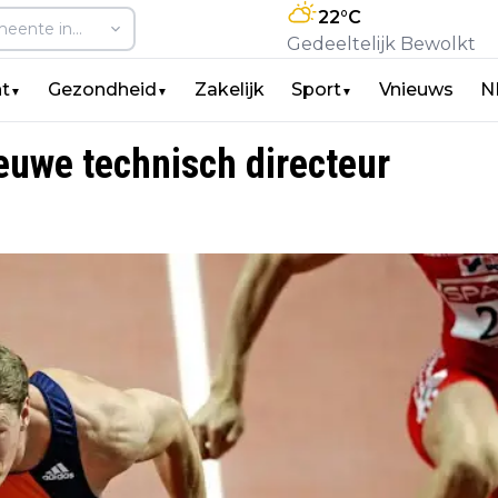
22
°C
Gedeeltelijk Bewolkt
t
Gezondheid
Zakelijk
Sport
Vnieuws
N
▼
▼
▼
uwe technisch directeur