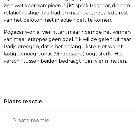
zien wat voor kampioen hij is", sprak Pogacar, die een
relatief rustige dag had en maandag, net als de rest
van het peloton, niet in actie hoeft te komen.
Pogacar won al vier ritten, maar noemde het winnen
van meer etappes geen doel. "Ik wil de gele trui naar
Parijs brengen, dat is het belangrijkste. Het wordt
lastig genoeg, Jonas (Vingegaard) oogt sterk." Het
verschil tussen beiden bedraagt ruim vier minuten.
Vorig artikel
Volgend artikel
DODEN NA BRAND OP VEERBOOT BIJ
DJ MARTIN SOLVEIG GEEFT LAATSTE
Plaats reactie
INDONESIË
OPTREDEN IN BRETAGNE