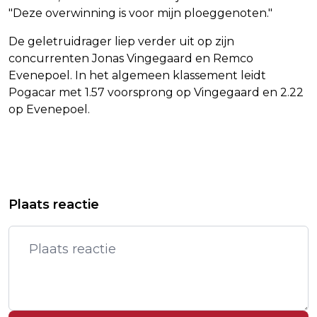
"Deze overwinning is voor mijn ploeggenoten."
De geletruidrager liep verder uit op zijn
concurrenten Jonas Vingegaard en Remco
Evenepoel. In het algemeen klassement leidt
Pogacar met 1.57 voorsprong op Vingegaard en 2.22
op Evenepoel.
Vorig artikel
Volgend artikel
GELETRUIDRAGER POGACAR LOOPT
KREJCIKOVA TREEDT IN VOETSPOREN
Plaats reactie
UIT MET RITZEGE OP PLA D'ADET
VAN MENTOR NOVOTNA