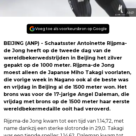
ANP
Voeg toe als voorkeursbron op Google
BEIJING (ANP) - Schaatsster Antoinette Rijpma-
de Jong heeft op de tweede dag van de
wereldbekerwedstrijden in Beijing het zilver
gepakt op de 1000 meter. Rijpma-de Jong
moest alleen de Japanse Miho Takagi voorlaten,
die vorige week in Nagano ook al de beste was
en vrijdag in Beijing al de 1500 meter won. Het
brons was voor de 17-jarige Angel Daleman, die
vrijdag met brons op de 1500 meter haar eerste
wereldbekermedaille ooit had veroverd.
Rijpma-de Jong kwam tot een tijd van 1.14,72, met
name dankzij een sterke slotronde in 29,0. Takagi
was een tiende sneller: 1.14,62. Daleman kwam tot