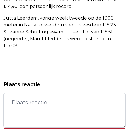
1.14,90, een persoonlijk record.
Jutta Leerdam, vorige week tweede op de 1000
meter in Nagano, werd nu slechts zesde in 1.15,23.
Suzanne Schulting kwam tot een tijd van 1.15,51
(negende), Marrit Fledderus werd zestiende in
1.17,08.
Vorig artikel
Volgend artikel
VRT: TOESTAND TOM WAES IS
ANDRÉ VAN DUIN: BELACHELIJK DAT
Plaats reactie
ERNSTIG, MAAR STABIEL
MATTHIJS VAN NIEUWKERK VAN TV
IS