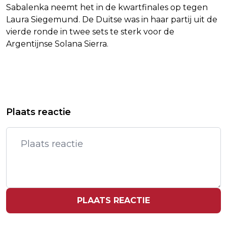
Sabalenka neemt het in de kwartfinales op tegen
Laura Siegemund. De Duitse was in haar partij uit de
vierde ronde in twee sets te sterk voor de
Argentijnse Solana Sierra.
Vorig artikel
Volgend artikel
FILMPRODUCENT ROB HOUWER (87)
MEDIA: TIKTOK BOUWT NIEUWE
Plaats reactie
OVERLEDEN
VERSIE APP VOOR GEBRUIKERS IN VS
PLAATS REACTIE