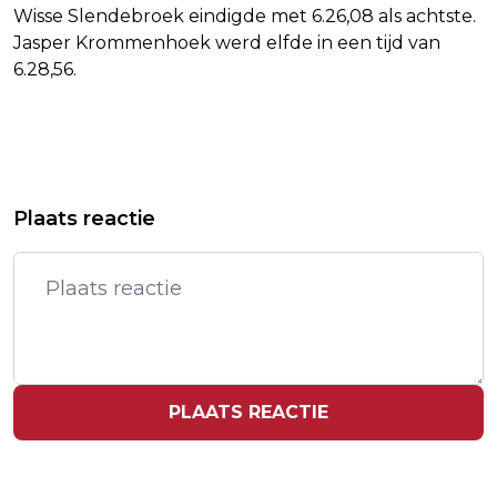
Wisse Slendebroek eindigde met 6.26,08 als achtste.
Jasper Krommenhoek werd elfde in een tijd van
6.28,56.
Vorig artikel
Volgend artikel
MEDIA: UITBATER ZWITSERS CAFÉ
TIMOTHÉE CHALAMET DRAAGT
Plaats reactie
ERKENT DAT NOODUITGANG OP SLOT
KETTING VAN 30.000 DOLLAR
WAS
PLAATS REACTIE