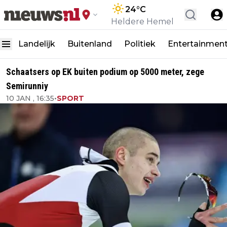
24
°C
Heldere Hemel
Landelijk
Buitenland
Politiek
Entertainmen
Schaatsers op EK buiten podium op 5000 meter, zege
Semirunniy
10 JAN , 16:35
•
SPORT