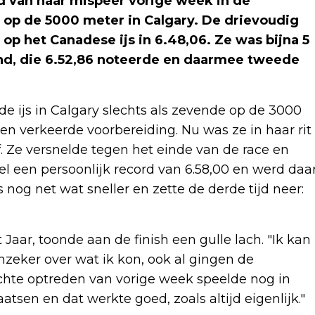
ld van haar mispeer vorige week in de
 op de 5000 meter in Calgary. De drievoudig
p het Canadese ijs in 6.48,06. Ze was bijna 5
nd, die 6.52,86 noteerde en daarmee tweede
 ijs in Calgary slechts als zevende op de 3000
n verkeerde voorbereiding. Nu was ze in haar rit
 Ze versnelde tegen het einde van de race en
l een persoonlijk record van 6.58,00 en werd daa
nog net wat sneller en zette de derde tijd neer:
aar, toonde aan de finish een gulle lach. "Ik kan
onzeker over wat ik kon, ook al gingen de
echte optreden van vorige week speelde nog in
tsen en dat werkte goed, zoals altijd eigenlijk."