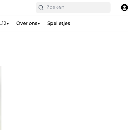
L12
Over ons
Spelletjes
▼
▼