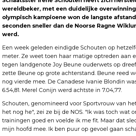
Schaatsster Irene Schouten heeft zich herste
wereldbeker, met een duidelijke overwinning
olympisch kampioene won de langste afstand o
seconden sneller dan de Noorse Ragne Wiklu
werd.
Een week geleden eindigde Schouten op hetzelfde
meter. Ze weet toen haar matige optreden aan ee
tegen landgenote Joy Beune ouderwets op dreef.
zette Beune op grote achterstand. Beune reed we
nog vierde mee. De Canadese Ivanie Blondin was 
6.54,81. Merel Conijn werd achtste in 7.04,77.
Schouten, genomineerd voor Sportvrouw van het J
het nog he", zei ze bij de NOS. "Ik was toch wat 
trainingen goed en voelde ik me fit. Maar dat sl
mijn hoofd mee. Ik ben puur op gevoel gaan schaa