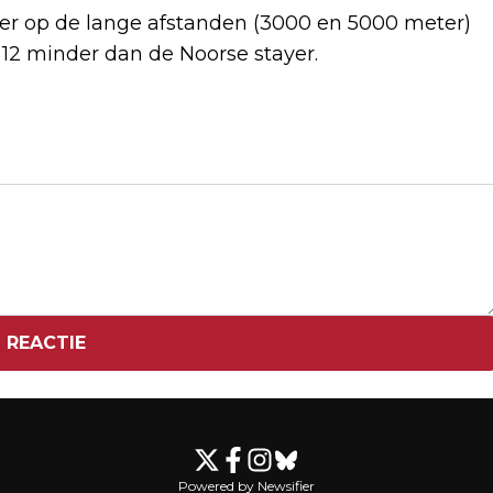
er op de lange afstanden (3000 en 5000 meter)
 12 minder dan de Noorse stayer.
Volgend artikel
SKELETONSTER BOS VIJFDE IN
WERELDBEKERWEDSTRIJD IN LAKE
PLACID
 REACTIE
Powered by Newsifier