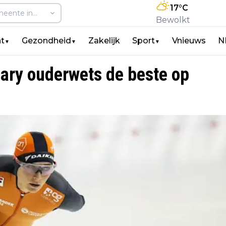
17
°C
Bewolkt
t
Gezondheid
Zakelijk
Sport
Vnieuws
N
▼
▼
▼
ary ouderwets de beste op