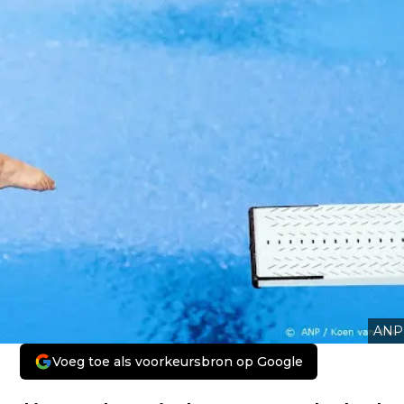
ANP
Voeg toe als voorkeursbron op Google