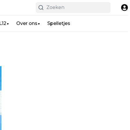
L12
Over ons
Spelletjes
▼
▼