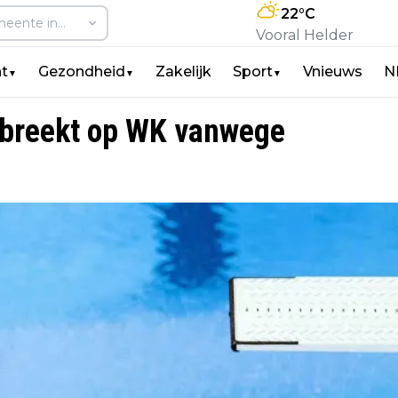
22
°C
Vooral Helder
t
Gezondheid
Zakelijk
Sport
Vnieuws
N
▼
▼
▼
tbreekt op WK vanwege