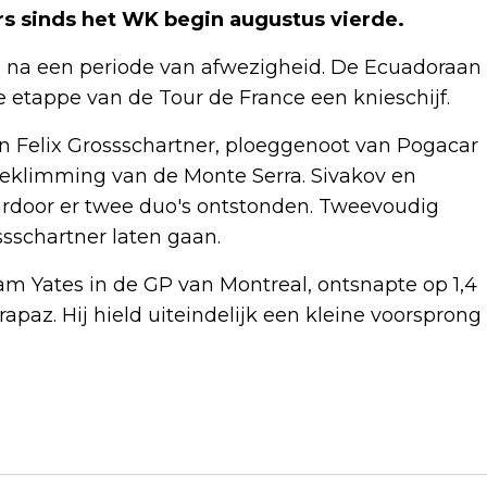
rs sinds het WK begin augustus vierde.
e na een periode van afwezigheid. De Ecuadoraan
e etappe van de Tour de France een knieschijf.
 Felix Grossschartner, ploeggenoot van Pogacar
eklimming van de Monte Serra. Sivakov en
aardoor er twee duo's ontstonden. Tweevoudig
sschartner laten gaan.
m Yates in de GP van Montreal, ontsnapte op 1,4
paz. Hij hield uiteindelijk een kleine voorsprong
Volgend artikel
SCHIPHOL: 6 MILJOEN PASSAGIERS IN