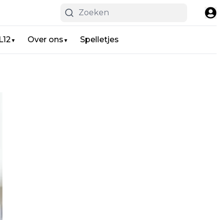
L12
Over ons
Spelletjes
▼
▼