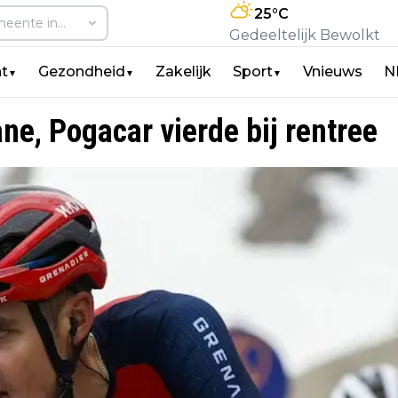
25
°C
Gedeeltelijk Bewolkt
t
Gezondheid
Zakelijk
Sport
Vnieuws
N
▼
▼
▼
ne, Pogacar vierde bij rentree