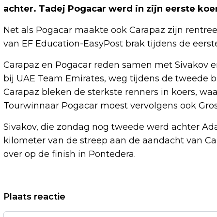
achter. Tadej Pogacar werd in zijn eerste koe
Net als Pogacar maakte ook Carapaz zijn rentre
van EF Education-EasyPost brak tijdens de eerst
Carapaz en Pogacar reden samen met Sivakov en
bij UAE Team Emirates, weg tijdens de tweede b
Carapaz bleken de sterkste renners in koers, w
Tourwinnaar Pogacar moest vervolgens ook Gros
Sivakov, die zondag nog tweede werd achter Ada
kilometer van de streep aan de aandacht van Cara
over op de finish in Pontedera.
Vorig artikel
Plaats reactie
RUIM 3 MILJOEN VAN GEMEENTEN