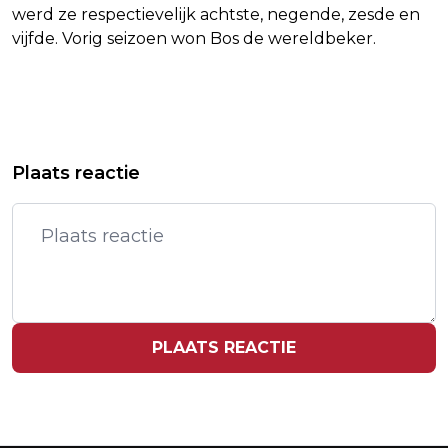
werd ze respectievelijk achtste, negende, zesde en
vijfde. Vorig seizoen won Bos de wereldbeker.
Vorig artikel
Volgend artikel
EUROPESE COMMISSIE ZET
METTE-MARIT BLIJ DAT INGRID
Plaats reactie
HUMANITAIRE LUCHTBRUG SYRIË OP
ALEXANDRA THUIS IS MET KERSTMIS
PLAATS REACTIE