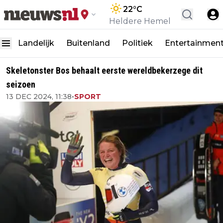
22
°C
Heldere Hemel
Landelijk
Buitenland
Politiek
Entertainmen
Skeletonster Bos behaalt eerste wereldbekerzege dit
seizoen
13 DEC 2024, 11:38
•
SPORT