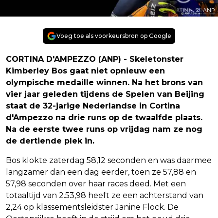
ANP
Voeg toe als voorkeursbron op Google
CORTINA D'AMPEZZO (ANP) - Skeletonster
Kimberley Bos gaat niet opnieuw een
olympische medaille winnen. Na het brons van
vier jaar geleden tijdens de Spelen van Beijing
staat de 32-jarige Nederlandse in Cortina
d'Ampezzo na drie runs op de twaalfde plaats.
Na de eerste twee runs op vrijdag nam ze nog
de dertiende plek in.
Bos klokte zaterdag 58,12 seconden en was daarmee
langzamer dan een dag eerder, toen ze 57,88 en
57,98 seconden over haar races deed. Met een
totaaltijd van 2.53,98 heeft ze een achterstand van
2,24 op klassementsleidster Janine Flock. De