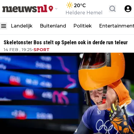
20
°C
Heldere Hemel
Landelijk
Buitenland
Politiek
Entertainmen
Skeletonster Bos stelt op Spelen ook in derde run teleur
14 FEB , 19:25
•
SPORT