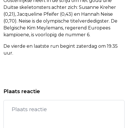
Oostenrijkse heeft in de strijd om het goud drie
Duitse skeletonsters achter zich: Susanne Kreher
(0,21), Jacqueline Pfeifer (0,43) en Hannah Neise
(0,70). Neise is de olympische titelverdedigster. De
Belgische Kim Meylemans, regerend Europees
kampioene, is voorlopig de nummer 6.
De vierde en laatste run begint zaterdag om 19.35
uur.
Vorig artikel
Volgend artikel
NAC BOEKT BELANGRIJKE ZEGE OP
AJAX BEGINT MET ZINTSJENKO EN
Plaats reactie
HERACLES IN STRIJD TEGEN
MOKIO TEGEN FORTUNA SITTARD
DEGRADATIE