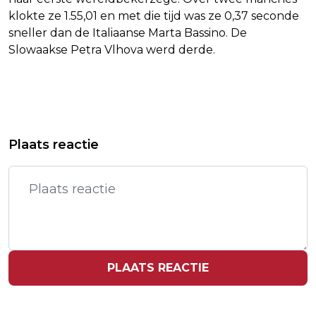
klokte ze 1.55,01 en met die tijd was ze 0,37 seconde
sneller dan de Italiaanse Marta Bassino. De
Slowaakse Petra Vlhova werd derde.
Vorig artikel
Volgend artikel
HOEKSTRA ONTBIEDT OPNIEUW
SCHAATSER ROEST MOET OP EK ZEGE
Plaats reactie
IRAANSE AMBASSADEUR WEGENS
OP 5000 METER AAN EITREM LATEN
EXECUTIES
PLAATS REACTIE