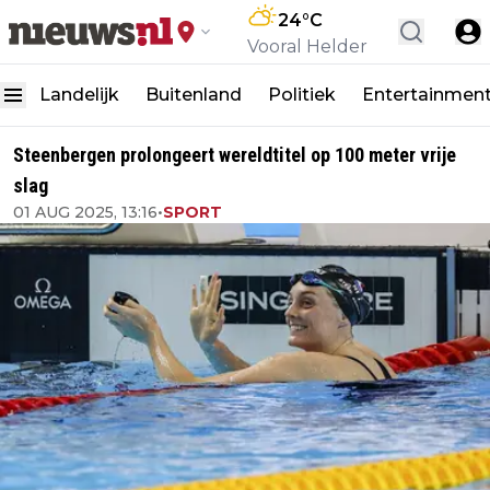
24
°C
Vooral Helder
Landelijk
Buitenland
Politiek
Entertainmen
Steenbergen prolongeert wereldtitel op 100 meter vrije
slag
01 AUG 2025, 13:16
•
SPORT