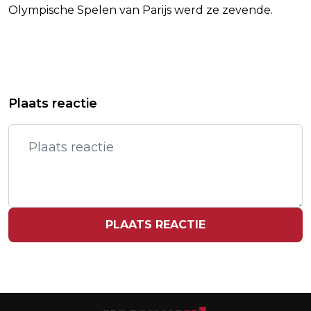
Olympische Spelen van Parijs werd ze zevende.
Vorig artikel
Volgend artikel
EFTELING VERBREEKT OFFICIEEL
ITALIË GEEFT BOETE AAN LUXEMERK
Plaats reactie
RECORD VAN GROOTSTE STRIK TER
ARMANI OM 'ETHISCHE MISLEIDING'
WERELD
PLAATS REACTIE