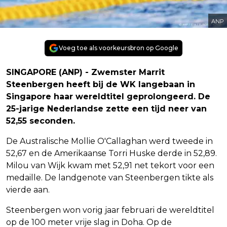
ANP
Voeg toe als voorkeursbron op Google
SINGAPORE (ANP) - Zwemster Marrit
Steenbergen heeft bij de WK langebaan in
Singapore haar wereldtitel geprolongeerd. De
25-jarige Nederlandse zette een tijd neer van
52,55 seconden.
De Australische Mollie O'Callaghan werd tweede in
52,67 en de Amerikaanse Torri Huske derde in 52,89.
Milou van Wijk kwam met 52,91 net tekort voor een
medaille. De landgenote van Steenbergen tikte als
vierde aan.
Steenbergen won vorig jaar februari de wereldtitel
op de 100 meter vrije slag in Doha. Op de