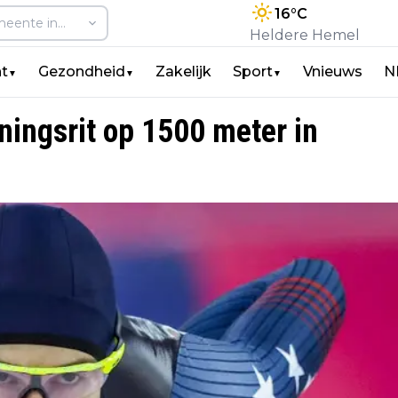
16
°C
Heldere Hemel
t
Gezondheid
Zakelijk
Sport
Vnieuws
N
▼
▼
▼
iningsrit op 1500 meter in