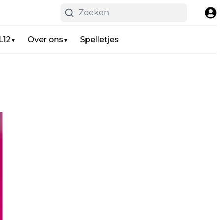
L12
Over ons
Spelletjes
▼
▼