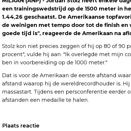
MILAAN (ANP) - Jordan Stolz heeft enkele dag
een trainingswedstrijd op de 1500 meter in h
1.44,26 geschaatst. De Amerikaanse topfavorie
de weinigen met tempo door tot de finish en wa
goede tijd is", reageerde de Amerikaan na afl
Stolz kon niet precies zeggen of hij op 80 of 90 
procent", vulde hij aan. "Ik overlegde met mijn 
ben in voorbereiding op de 1000 meter."
Dat is voor de Amerikaan de eerste afstand waaro
afstand waarop hij de wereldrecordhouder is. Hij
massastart. Tijdens een persconferentie eerder op
afstanden een medaille te halen.
Vorig artikel
Plaats reactie