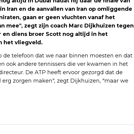
og altijd in Dubai nadat hij daar de finale van
in Iran en de aanvallen van Iran op omliggende
iraten, gaan er geen vluchten vanaf het
an mee", zegt zijn coach Marc Dijkhuizen tegen
en diens broer Scott nog altijd in het
 het vliegveld.
p de telefoon dat we naar binnen moesten en dat
itten ook andere tennissers die ver kwamen in het
directeur. De ATP heeft ervoor gezorgd dat de
el erg zorgen maken", zegt Dijkhuizen, "maar we
Volgend artikel
ENERGIE-NEDERLAND:
ENERGIEREKENING STIJGT NIET DIRECT