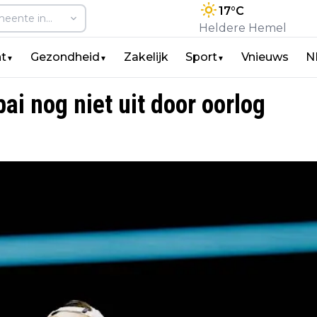
17
°C
Heldere Hemel
t
Gezondheid
Zakelijk
Sport
Vnieuws
N
▼
▼
▼
i nog niet uit door oorlog