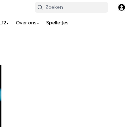
L12
Over ons
Spelletjes
▼
▼