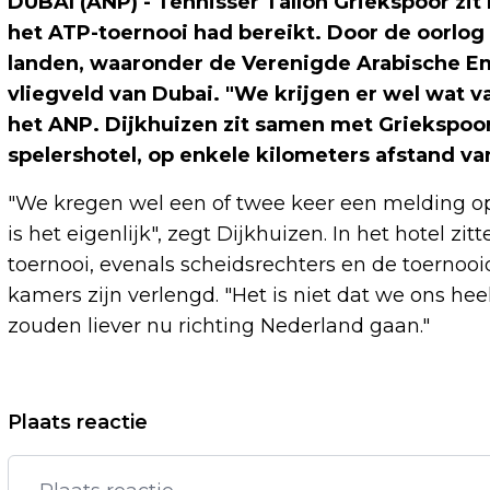
DUBAI (ANP) - Tennisser Tallon Griekspoor zit n
het ATP-toernooi had bereikt. Door de oorlog 
landen, waaronder de Verenigde Arabische Em
vliegveld van Dubai. "We krijgen er wel wat v
het ANP. Dijkhuizen zit samen met Griekspoor 
spelershotel, op enkele kilometers afstand van
"We kregen wel een of twee keer een melding o
is het eigenlijk", zegt Dijkhuizen. In het hotel z
toernooi, evenals scheidsrechters en de toernooi
kamers zijn verlengd. "Het is niet dat we ons he
zouden liever nu richting Nederland gaan."
Vorig artikel
Plaats reactie
ANOUK, SON MIEUX EN DI-RECT OP
BEATSTAD-EDITIE LIVE ON THE BEACH