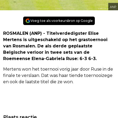
ANP
Voeg toe als voorkeursbron op Google
ROSMALEN (ANP) - Titelverdedigster Elise
Mertens is uitgeschakeld op het grastoernooi
van Rosmalen. De als derde geplaatste
Belgische verloor in twee sets van de
Roemeense Elena-Gabriela Ruse: 6-3 6-3.
Mertens won het toernooi vorig jaar door Ruse in de
finale te verslaan. Dat was haar tiende toernooizege
en ook de laatste titel die ze won.
Vorig artikel
Volgend artikel
PEILING: SPACEX NET ZO BEKEND BIJ
PVV'ER VEROORDEELD TOT
Plaats reactie