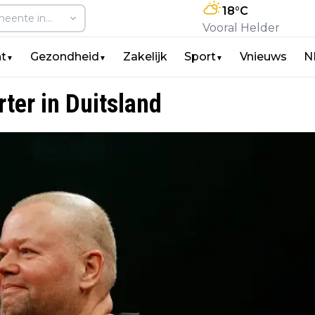
18
°C
Vooral Helder
t
Gezondheid
Zakelijk
Sport
Vnieuws
N
▼
▼
▼
ter in Duitsland