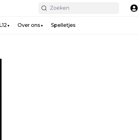
L12
Over ons
Spelletjes
▼
▼