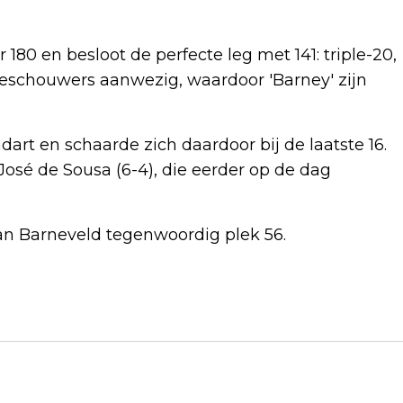
80 en besloot de perfecte leg met 141: triple-20,
toeschouwers aanwezig, waardoor 'Barney' zijn
rt en schaarde zich daardoor bij de laatste 16.
 José de Sousa (6-4), die eerder op de dag
Van Barneveld tegenwoordig plek 56.
Volgend artikel
ZOMERTIJD GAAT IN, KLOK WEER EEN
UUR VOORUIT