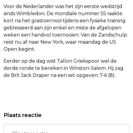
Voor de Nederlander was het zijn eerste wedstrijd
sinds Wimbledon. De mondiale nummer 55 raakte
kort na het grastoernooi tijdens een fysieke training
geblesseerd aan zijn enkel en miste de afgelopen
weken een handvol toernooien. Van de Zandschulp
reist nu af naar New York, waar maandag de US
Open begint.
Eerder op de dag wist Tallon Griekspoor wel de
derde ronde te bereiken in Winston-Salem. Hij zag
de Brit Jack Draper na een set opgeven: 7-6 (8).
Vorig artikel
Volgend artikel
LAMMERS ZIET VERSTAPPEN ZIJN
TOPMAN BIG BAZAR: DAT WE HET
Plaats reactie
RECORDZEGE WEL PAKKEN IN
NIET KUNNEN BETALEN IS NIET WAAR
ZANDVOORT