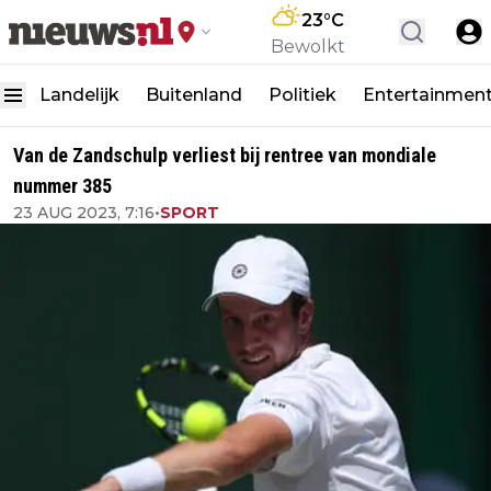
23
°C
Bewolkt
Landelijk
Buitenland
Politiek
Entertainmen
Van de Zandschulp verliest bij rentree van mondiale
nummer 385
23 AUG 2023, 7:16
•
SPORT