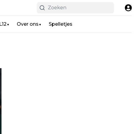
L12
Over ons
Spelletjes
▼
▼