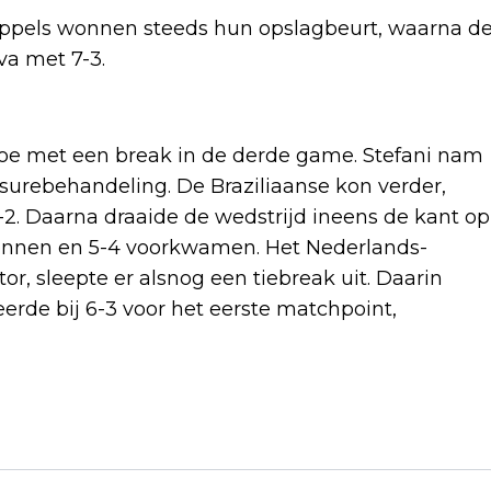
 koppels wonnen steeds hun opslagbeurt, waarna d
va met 7-3.
toe met een break in de derde game. Stefani nam
surebehandeling. De Braziliaanse kon verder,
-2. Daarna draaide de wedstrijd ineens de kant op
 wonnen en 5-4 voorkwamen. Het Nederlands-
or, sleepte er alsnog een tiebreak uit. Daarin
rde bij 6-3 voor het eerste matchpoint,
Volgend artikel
RUIM 100 KILO COCAÏNE GEVONDEN BIJ