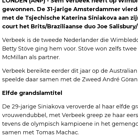
LONDEN (ANP) - Sem Verbeek heeft op Wimble
gewonnen. De 31-jarige Amsterdammer vierde h
met de Tsjechische Katerina Siniakova aan zij
court het Brits/Braziliaanse duo Joe Salisbury/L
Verbeek is de tweede Nederlander die Wimbledo
Betty Stöve ging hem voor. Stöve won zelfs twee 
McMillan als partner.
Verbeek bereikte eerder dit jaar op de Australia
speelde daar samen met de Zweed André Göran
Elfde grandslamtitel
De 29-jarige Siniakova veroverde al haar elfde gra
vrouwendubbel, met Verbeek greep ze haar eerst
tevens de olympisch kampioene in het gemengd d
samen met Tomas Machac.