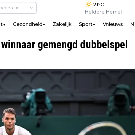
21
°C
Heldere Hemel
t
Gezondheid
Zakelijk
Sport
Vnieuws
N
▼
▼
▼
 winnaar gemengd dubbelspel