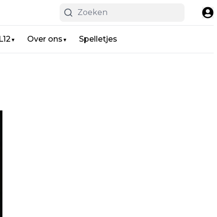
L12
Over ons
Spelletjes
▼
▼