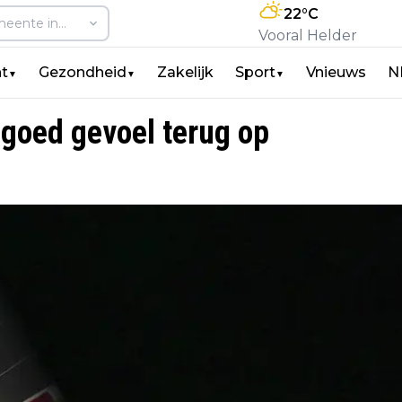
22
°C
Vooral Helder
t
Gezondheid
Zakelijk
Sport
Vnieuws
N
▼
▼
▼
 goed gevoel terug op