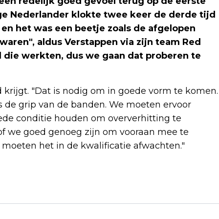
een redelijk goed gevoel terug op de eerste
ige Nederlander klokte twee keer de derde tijd
t en het was een beetje zoals de afgelopen
aren", aldus Verstappen via zijn team Red
 die werkten, dus we gaan dat proberen te
 krijgt. "Dat is nodig om in goede vorm te komen.
ls de grip van de banden. We moeten ervoor
ede conditie houden om oververhitting te
 of we goed genoeg zijn om vooraan mee te
e moeten het in de kwalificatie afwachten."
Volgend artikel
MILJOENEN DEMONSTRANTEN
ONTREGELEN OPENBAAR LEVEN IN