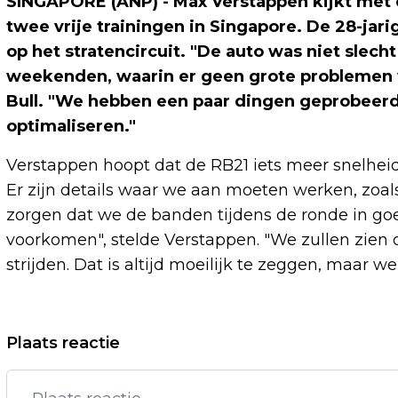
SINGAPORE (ANP) - Max Verstappen kijkt met 
twee vrije trainingen in Singapore. De 28-jar
op het stratencircuit. "De auto was niet slech
weekenden, waarin er geen grote problemen w
Bull. "We hebben een paar dingen geprobeerd
optimaliseren."
Verstappen hoopt dat de RB21 iets meer snelheid
Er zijn details waar we aan moeten werken, zoa
zorgen dat we de banden tijdens de ronde in go
voorkomen", stelde Verstappen. "We zullen zien
strijden. Dat is altijd moeilijk te zeggen, maar w
Vorig artikel
Plaats reactie
MINISTER BEN-GVIR WIL ARRESTANTEN
GAZAVLOOT LIEVER OPSLUITEN