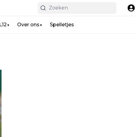
L12
Over ons
Spelletjes
▼
▼