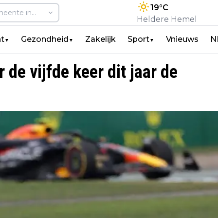
19
°C
Heldere Hemel
t
Gezondheid
Zakelijk
Sport
Vnieuws
N
▼
▼
▼
 de vijfde keer dit jaar de