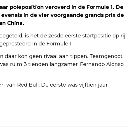
jaar poleposition veroverd in de Formule 1. De
evenals in de vier voorgaande grands prix de
van China.
geteld, is het de zesde eerste startpositie op rij
 gepresteerd in de Formule 1.
 en daar kon geen rivaal aan tippen. Teamgenoot
j was ruim 3 tienden langzamer. Fernando Alonso
 van Red Bull. De eerste was vijftien jaar
Volgend artikel
DUITSE INDUSTRIE EIST ACTIE