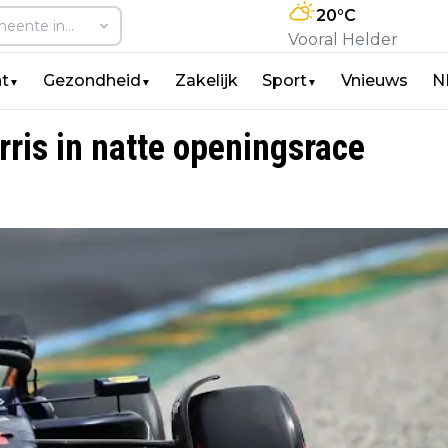
20
°C
Vooral Helder
t
Gezondheid
Zakelijk
Sport
Vnieuws
N
▼
▼
▼
ris in natte openingsrace