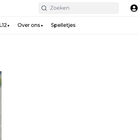
L12
Over ons
Spelletjes
▼
▼