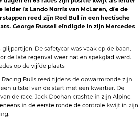
agen en 63 races zijn positie kwijt als leider
 leider is Lando Norris van McLaren, die de
rstappen reed zijn Red Bull in een hectische
ats. George Russell eindigde in zijn Mercedes
n glijpartijen. De safetycar was vaak op de baan,
or de late regenval weer nat en spekglad werd.
es op de vijfde plaats.
ij Racing Bulls reed tijdens de opwarmronde zijn
een uitstel van de start met een kwartier. De
an de race. Jack Doohan crashte in zijn Alpine.
eneens in de eerste ronde de controle kwijt in zij
ing.