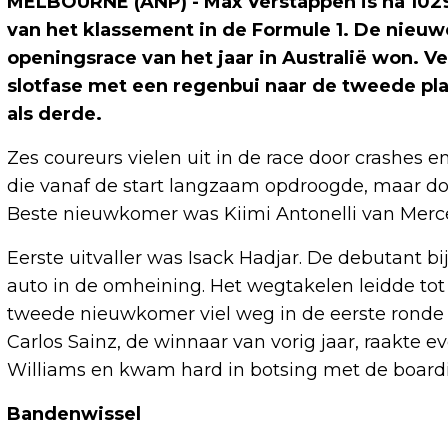
MELBOURNE (ANP) - Max Verstappen is na 1029 d
van het klassement in de Formule 1. De nieuwe
openingsrace van het jaar in Australië won. Ve
slotfase met een regenbui naar de tweede pla
als derde.
Zes coureurs vielen uit in de race door crashes e
die vanaf de start langzaam opdroogde, maar do
Beste nieuwkomer was Kiimi Antonelli van Merced
Eerste uitvaller was Isack Hadjar. De debutant b
auto in de omheining. Het wegtakelen leidde tot 
tweede nieuwkomer viel weg in de eerste ronde v
Carlos Sainz, de winnaar van vorig jaar, raakte ev
Williams en kwam hard in botsing met de board
Bandenwissel