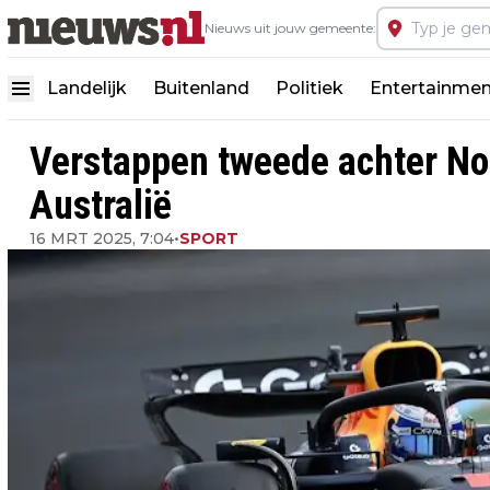
Nieuws uit jouw gemeente:
Landelijk
Buitenland
Politiek
Entertainmen
Verstappen tweede achter Nor
Australië
16 MRT 2025, 7:04
•
SPORT