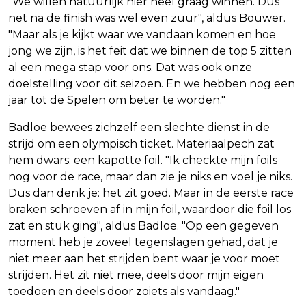
"We willen natuurlijk hier heel graag winnen. Dus
net na de finish was wel even zuur", aldus Bouwer.
"Maar als je kijkt waar we vandaan komen en hoe
jong we zijn, is het feit dat we binnen de top 5 zitten
al een mega stap voor ons. Dat was ook onze
doelstelling voor dit seizoen. En we hebben nog een
jaar tot de Spelen om beter te worden."
Badloe bewees zichzelf een slechte dienst in de
strijd om een olympisch ticket. Materiaalpech zat
hem dwars: een kapotte foil. "Ik checkte mijn foils
nog voor de race, maar dan zie je niks en voel je niks.
Dus dan denk je: het zit goed. Maar in de eerste race
braken schroeven af in mijn foil, waardoor die foil los
zat en stuk ging", aldus Badloe. "Op een gegeven
moment heb je zoveel tegenslagen gehad, dat je
niet meer aan het strijden bent waar je voor moet
strijden. Het zit niet mee, deels door mijn eigen
toedoen en deels door zoiets als vandaag."