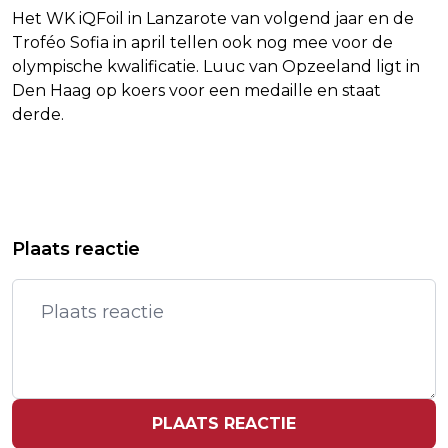
Het WK iQFoil in Lanzarote van volgend jaar en de
Troféo Sofia in april tellen ook nog mee voor de
olympische kwalificatie. Luuc van Opzeeland ligt in
Den Haag op koers voor een medaille en staat
derde.
Vorig artikel
Volgend artikel
SURINAME KRIJGT VANWEGE
ZAKENKRANT: SPACEX BOEKTE IN
Plaats reactie
INFLATIE BANKBILJETTEN MET
EERSTE KWARTAAL KLEINE WINST
HOGERE WAARDE
PLAATS REACTIE