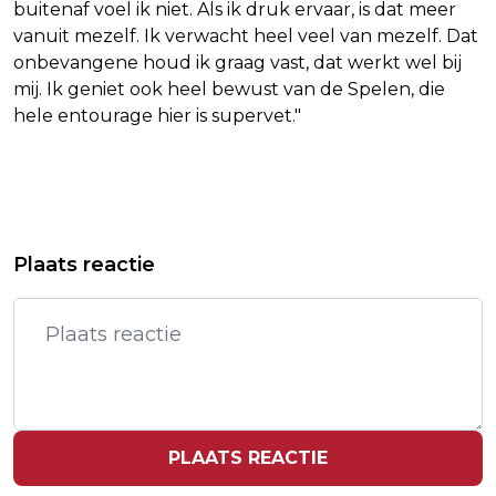
buitenaf voel ik niet. Als ik druk ervaar, is dat meer
vanuit mezelf. Ik verwacht heel veel van mezelf. Dat
onbevangene houd ik graag vast, dat werkt wel bij
mij. Ik geniet ook heel bewust van de Spelen, die
hele entourage hier is supervet."
Vorig artikel
Volgend artikel
MANAGER OVER ZWARE MISSIE
ZEILSTER BOUWMEESTER: BRONS
Plaats reactie
HASSAN: HAAR HERSTELVERMOGEN
RESULTAAT VAN GEVECHT MET
IS GROOT
MEZELF
PLAATS REACTIE