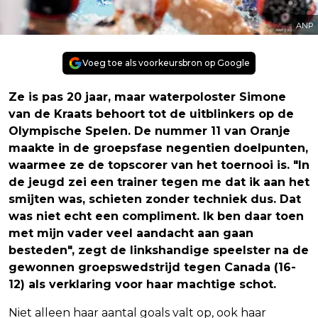
ANP
Voeg toe als voorkeursbron op Google
Ze is pas 20 jaar, maar waterpoloster Simone
van de Kraats behoort tot de uitblinkers op de
Olympische Spelen. De nummer 11 van Oranje
maakte in de groepsfase negentien doelpunten,
waarmee ze de topscorer van het toernooi is. "In
de jeugd zei een trainer tegen me dat ik aan het
smijten was, schieten zonder techniek dus. Dat
was niet echt een compliment. Ik ben daar toen
met mijn vader veel aandacht aan gaan
besteden", zegt de linkshandige speelster na de
gewonnen groepswedstrijd tegen Canada (16-
12) als verklaring voor haar machtige schot.
Niet alleen haar aantal goals valt op, ook haar