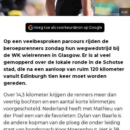
ANP
Voeg toe als voorkeursbron op Google
Op een veelbesproken parcours rijden de
beroepsrenners zondag hun wegwedstrijd bij
de WK wielrennen in Glasgow. Er is al veel
gemopperd over de lokale ronde in de Schotse
stad, die na een aanloop van ruim 120 kilometer
vanuit Edinburgh tien keer moet worden
gereden.
Over 14,3 kilometer krijgen de renners meer dan
veertig bochten en een aantal korte klimmetjes
voorgeschoteld. Nederland heeft met Mathieu van
der Poel een van de favorieten. Dylan van Baarle is
de andere kopman van de ploeg die onder leiding
staat van bondscoach Koos Moerenhout. Het is 38