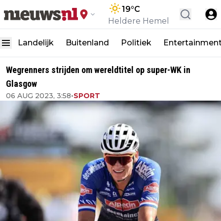
19
°C
Heldere Hemel
Landelijk
Buitenland
Politiek
Entertainmen
Wegrenners strijden om wereldtitel op super-WK in
Glasgow
06 AUG 2023, 3:58
•
SPORT