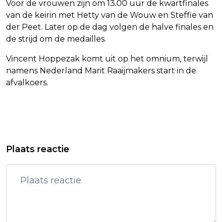
Voor de vrouwen zijn om 13.00 uur de kwartfinales
van de keirin met Hetty van de Wouw en Steffie van
der Peet. Later op de dag volgen de halve finales en
de strijd om de medailles.
Vincent Hoppezak komt uit op het omnium, terwijl
namens Nederland Marit Raaijmakers start in de
afvalkoers.
Vorig artikel
Volgend artikel
GEWONDE BIJ STEEKPARTIJ IN
BOEKENMARKT DEVENTER WEER
Plaats reactie
HOOGEVEEN
ZOALS VOOR CORONAPERIODE