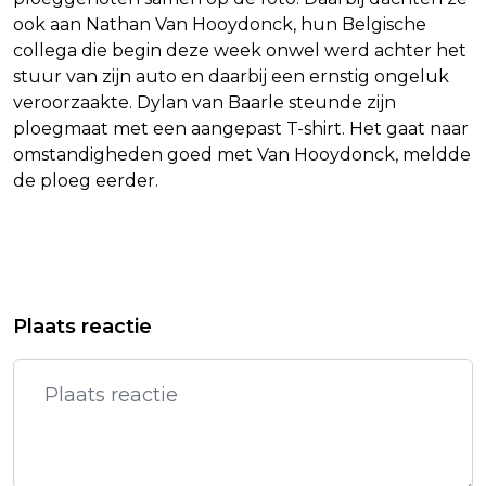
ook aan Nathan Van Hooydonck, hun Belgische
collega die begin deze week onwel werd achter het
stuur van zijn auto en daarbij een ernstig ongeluk
veroorzaakte. Dylan van Baarle steunde zijn
ploegmaat met een aangepast T-shirt. Het gaat naar
omstandigheden goed met Van Hooydonck, meldde
de ploeg eerder.
Vorig artikel
Volgend artikel
VERSTAPPEN TEVREDEN MET VIJFDE
KUSS VOLTOOIT MET WINST IN
Plaats reactie
PLEK IN SINGAPORE
VUELTA UNIEKE TRILOGIE VAN ZIJN
PLOEG