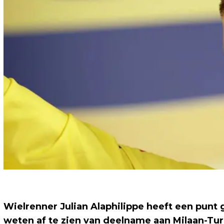
Wielrenner Julian Alaphilippe heeft een punt 
weten af te zien van deelname aan Milaan-Tur