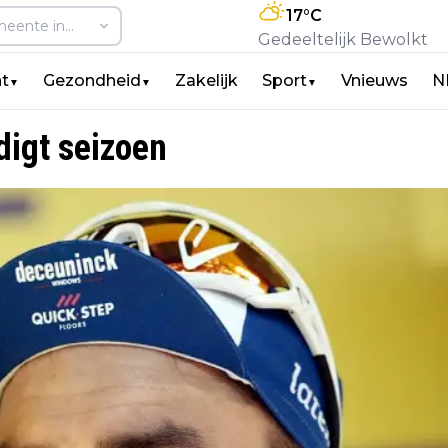
17
°C
Gedeeltelijk Bewolkt
t
Gezondheid
Zakelijk
Sport
Vnieuws
N
▼
▼
▼
digt seizoen