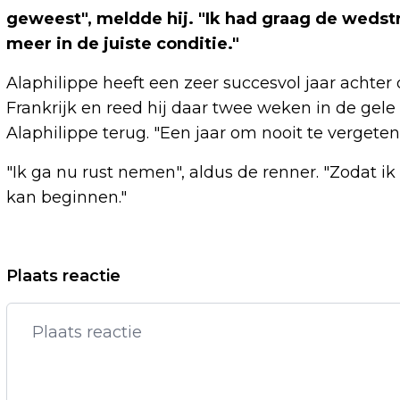
geweest", meldde hij. "Ik had graag de wedstr
meer in de juiste conditie."
Alaphilippe heeft een zeer succesvol jaar achter
Frankrijk en reed hij daar twee weken in de gele t
Alaphilippe terug. "Een jaar om nooit te vergeten
"Ik ga nu rust nemen", aldus de renner. "Zodat i
kan beginnen."
Vorig artikel
Plaats reactie
ALLEEN MIYACHI LIJKT CONCURRENT
ZONDERLAND