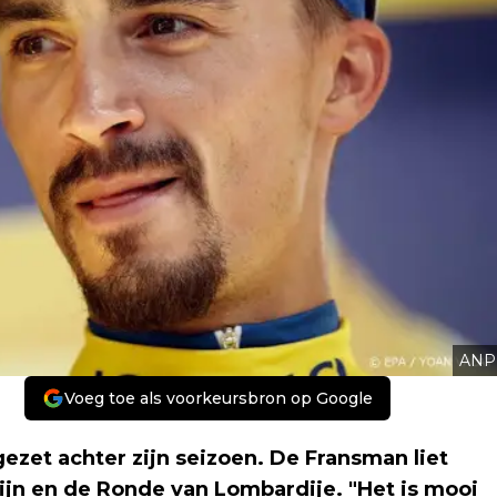
ANP
Voeg toe als voorkeursbron op Google
gezet achter zijn seizoen. De Fransman liet
ijn en de Ronde van Lombardije. "Het is mooi