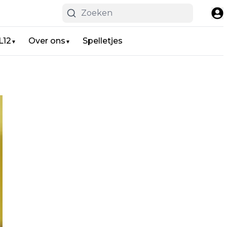
L12
Over ons
Spelletjes
▼
▼