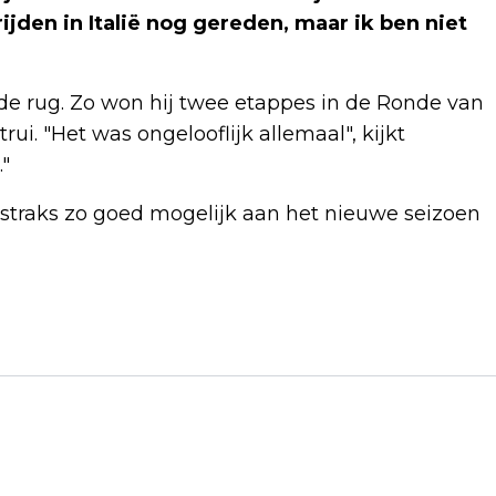
ijden in Italië nog gereden, maar ik ben niet
 de rug. Zo won hij twee etappes in de Ronde van
rui. "Het was ongelooflijk allemaal", kijkt
."
k straks zo goed mogelijk aan het nieuwe seizoen
Volgend artikel
STUDENTEN WILLEN PREMIER RUTTE
TIKKIES STUREN