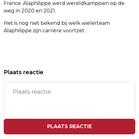
France. Alaphilippe werd wereldkampioen op de
weg in 2020 en 2021.
Het is nog niet bekend bij welk wielerteam
Alaphilippe zijn carrière voortzet.
Vorig artikel
Volgend artikel
LAATSTE LICHAAM GEBORGEN NA
KAJAKSPRINTSTERS VORSSELMAN
Plaats reactie
INSTORTING HOTEL IN KRÖV
EN KONIJN LOPEN SOLO FINALE MIS
PLAATS REACTIE