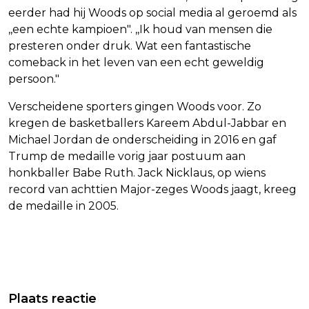
eerder had hij Woods op social media al geroemd als
,,een echte kampioen". ,,Ik houd van mensen die
presteren onder druk. Wat een fantastische
comeback in het leven van een echt geweldig
persoon."
Verscheidene sporters gingen Woods voor. Zo
kregen de basketballers Kareem Abdul-Jabbar en
Michael Jordan de onderscheiding in 2016 en gaf
Trump de medaille vorig jaar postuum aan
honkballer Babe Ruth. Jack Nicklaus, op wiens
record van achttien Major-zeges Woods jaagt, kreeg
de medaille in 2005.
Vorig artikel
Volgend artikel
PRIMERA IS DE SIGARETTEN VOORBIJ
BEKKERING/DUETZ OP VOORSPRONG
Plaats reactie
EN GROEIT