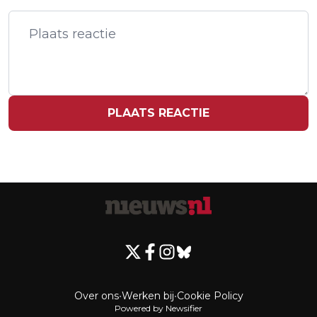
IN GENUA
PLAATS REACTIE
Over ons
•
Werken bij
•
Cookie Policy
Powered by Newsifier