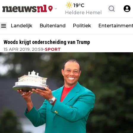
19
°C
Heldere Hemel
Landelijk
Buitenland
Politiek
Entertainmen
Woods krijgt onderscheiding van Trump
15 APR 2019, 20:59
•
SPORT