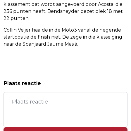
klassement dat wordt aangevoerd door Acosta, die
236 punten heeft. Bendsneyder bezet plek 18 met
22 punten.
Collin Veijer haalde in de Moto3 vanaf de negende
startpositie de finish niet. De zege in die klasse ging
naar de Spanjaard Jaume Masiá.
Vorig artikel
Volgend artikel
GEEN GEWONDEN NA ONTPLOFFING
VAN GENNIP: KOMENDE WEKEN HEEL
Plaats reactie
BIJ WONING IN AMSTERDAM
BELANGRIJK VOOR
KOOPKRACHTPLANNEN