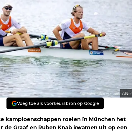
ANP
Voeg toe als voorkeursbron op Google
se kampioenschappen roeien in München het
nder de Graaf en Ruben Knab kwamen uit op een