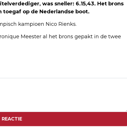
titelverdediger, was sneller: 6.15,43. Het brons
 toegaf op de Nederlandse boot.
ympisch kampioen Nico Rienks.
onique Meester al het brons gepakt in de twee
Volgend artikel
VROUWEN IN DUBBELVIER VEROVEREN
ZILVER OP EK ROEIEN
 REACTIE