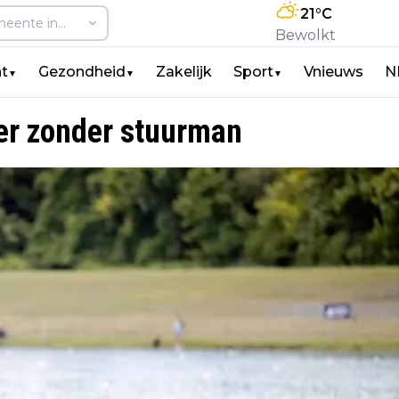
21
°C
Bewolkt
t
Gezondheid
Zakelijk
Sport
Vnieuws
N
▼
▼
▼
vier zonder stuurman