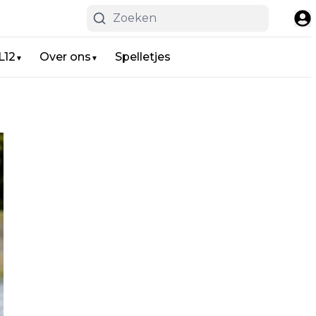
L12
Over ons
Spelletjes
▼
▼