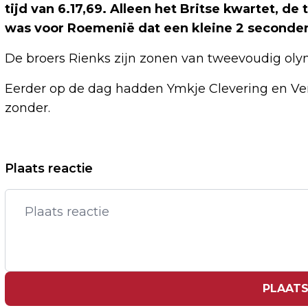
tijd van 6.17,69. Alleen het Britse kwartet, de 
was voor Roemenië dat een kleine 2 seconden
De broers Rienks zijn zonen van tweevoudig ol
Eerder op de dag hadden Ymkje Clevering en Ver
zonder.
Vorig artikel
Plaats reactie
EEUWENOUD GLASMERK RIEDEL BANG
VOOR TIJDELIJKE PRODUCTIESTOP
PLAATS