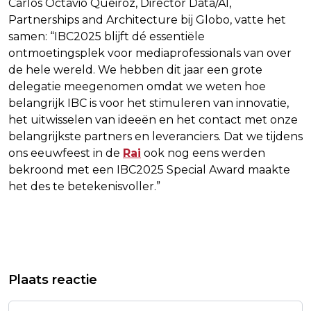
Carlos Octavio Queiroz, Director Data/AI,
Partnerships and Architecture bij Globo, vatte het
samen: “IBC2025 blijft dé essentiële
ontmoetingsplek voor mediaprofessionals van over
de hele wereld. We hebben dit jaar een grote
delegatie meegenomen omdat we weten hoe
belangrijk IBC is voor het stimuleren van innovatie,
het uitwisselen van ideeën en het contact met onze
belangrijkste partners en leveranciers. Dat we tijdens
ons eeuwfeest in de
Rai
ook nog eens werden
bekroond met een IBC2025 Special Award maakte
het des te betekenisvoller.”
Vorig artikel
Volgend artikel
LEVENSLANGE CELSTRAF VOOR
CONSORTIUM MET ORACLE KOOPT
Plaats reactie
DODELIJKE STEEKPARTIJ IN
MOGELIJK TIKTOK IN VS, MELDT CBS
MANNHEIM