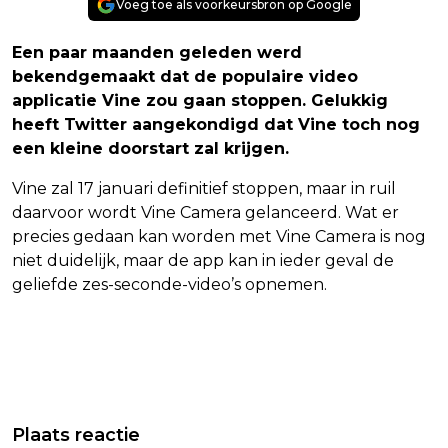
Voeg toe als voorkeursbron op Google
Een paar maanden geleden werd
bekendgemaakt dat de populaire video
applicatie Vine zou gaan stoppen. Gelukkig
heeft Twitter aangekondigd dat Vine toch nog
een kleine doorstart zal krijgen.
Vine zal 17 januari definitief stoppen, maar in ruil
daarvoor wordt Vine Camera gelanceerd. Wat er
precies gedaan kan worden met Vine Camera is nog
niet duidelijk, maar de app kan in ieder geval de
geliefde zes-seconde-video’s opnemen.
Vorig artikel
Volgend artikel
GEZOND RECEPT VAN DE DAG:
IN DE SPOTLIGHT: LEONIE DE JONG
Plaats reactie
BANANENPANNENKOEKJES