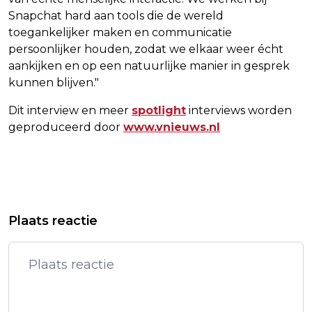
Snapchat hard aan tools die de wereld
toegankelijker maken en communicatie
persoonlijker houden, zodat we elkaar weer écht
aankijken en op een natuurlijke manier in gesprek
kunnen blijven."
Dit interview en meer
spotlight
interviews worden
geproduceerd door
www.vnieuws.nl
Vorig artikel
Volgend artikel
GEMEENTE: NATUURBRAND EDE
SHELL BESLIST KOMENDE JAREN
Plaats reactie
VEROORZAAKT DOOR OEFENING VAN
OVER INDIVIDUELE FABRIEKEN
DEFENSIE
MOERDIJK