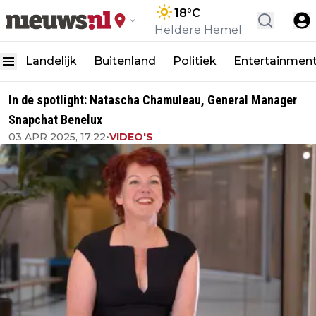
18
°C
Heldere Hemel
Landelijk
Buitenland
Politiek
Entertainmen
In de spotlight: Natascha Chamuleau, General Manager
Snapchat Benelux
03 APR 2025, 17:22
•
VIDEO'S