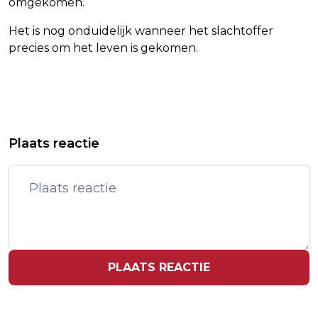
omgekomen.
Het is nog onduidelijk wanneer het slachtoffer
precies om het leven is gekomen.
Vorig artikel
Volgend artikel
"STEEDS MEER BEDRIJVEN BETALEN
OVERSTAP NAAR BEVOORRADING
Plaats reactie
GEDEELTELIJK DE OPPASKOSTEN VAN
OVERDAG KOST BANEN BIJ SUPER
HUN WERKNEMERS"
TESCO
PLAATS REACTIE