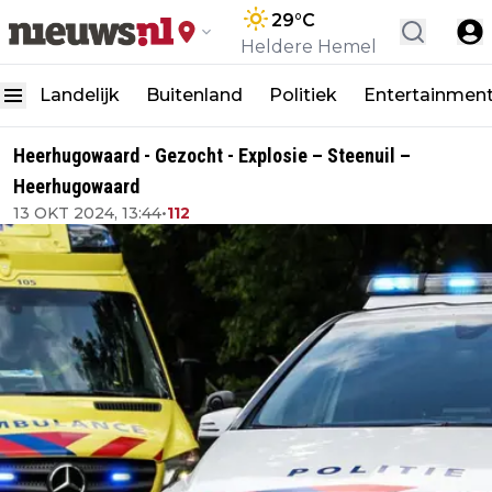
29
°C
Heldere Hemel
Landelijk
Buitenland
Politiek
Entertainmen
Heerhugowaard - Gezocht - Explosie – Steenuil –
Heerhugowaard
13 OKT 2024, 13:44
•
112