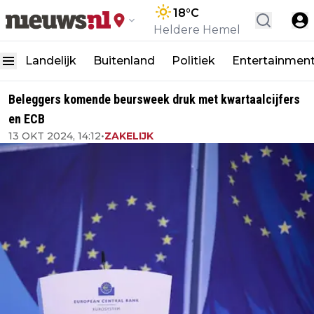
18
°C
Heldere Hemel
Landelijk
Buitenland
Politiek
Entertainmen
Beleggers komende beursweek druk met kwartaalcijfers
en ECB
13 OKT 2024, 14:12
•
ZAKELIJK