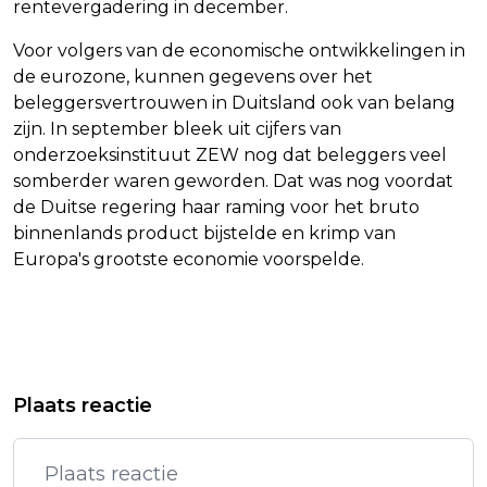
rentevergadering in december.
Voor volgers van de economische ontwikkelingen in
de eurozone, kunnen gegevens over het
beleggersvertrouwen in Duitsland ook van belang
zijn. In september bleek uit cijfers van
onderzoeksinstituut ZEW nog dat beleggers veel
somberder waren geworden. Dat was nog voordat
de Duitse regering haar raming voor het bruto
binnenlands product bijstelde en krimp van
Europa's grootste economie voorspelde.
Vorig artikel
Volgend artikel
HEERHUGOWAARD - GEZOCHT -
TERUGKEER ASTRONAUTEN UIT ISS
Plaats reactie
EXPLOSIE – STEENUIL –
OPNIEUW UITGESTELD
HEERHUGOWAARD