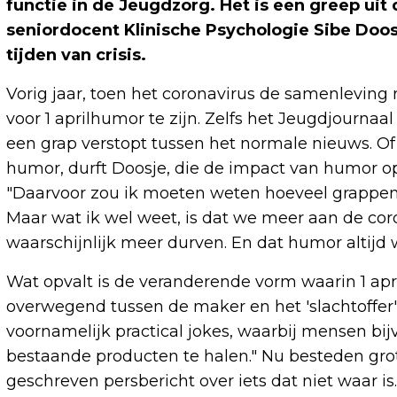
functie in de Jeugdzorg. Het is een greep uit d
seniordocent Klinische Psychologie Sibe Doosj
tijden van crisis.
Vorig jaar, toen het coronavirus de samenleving 
voor 1 aprilhumor te zijn. Zelfs het Jeugdjournaal 
een grap verstopt tussen het normale nieuws. Of
humor, durft Doosje, die de impact van humor op
"Daarvoor zou ik moeten weten hoeveel grappen 
Maar wat ik wel weet, is dat we meer aan de cor
waarschijnlijk meer durven. En dat humor altijd 
Wat opvalt is de veranderende vorm waarin 1 ap
overwegend tussen de maker en het 'slachtoffer',
voornamelijk practical jokes, waarbij mensen bi
bestaande producten te halen." Nu besteden grot
geschreven persbericht over iets dat niet waar is