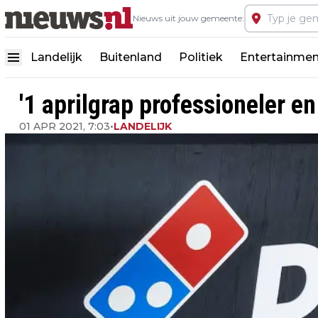
Nieuws uit jouw gemeente:
Landelijk
Buitenland
Politiek
Entertainmen
'1 aprilgrap professioneler e
01 APR 2021, 7:03
•
LANDELIJK