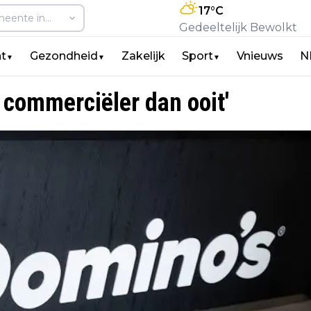
17
°C
Gedeeltelijk Bewolkt
t
Gezondheid
Zakelijk
Sport
Vnieuws
N
▼
▼
▼
n commerciëler dan ooit'