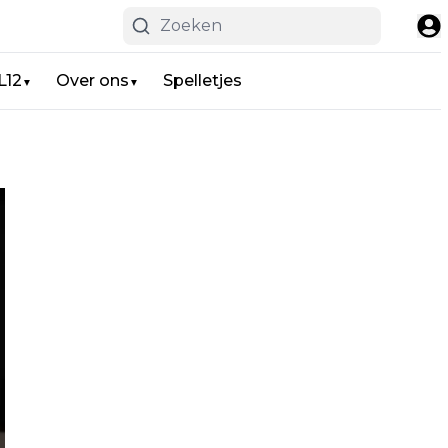
L12
Over ons
Spelletjes
▼
▼