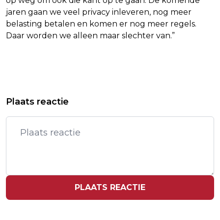
op weg om ook die kant op te gaan. De komende
jaren gaan we veel privacy inleveren, nog meer
belasting betalen en komen er nog meer regels.
Daar worden we alleen maar slechter van.”
Vorig artikel
Volgend artikel
ELFDE EDITIE THE PASSION, NU
'1 APRILGRAP PROFESSIONELER EN
Plaats reactie
VANUIT HET CENTRUM VAN
COMMERCIËLER DAN OOIT'
ROERMOND
PLAATS REACTIE