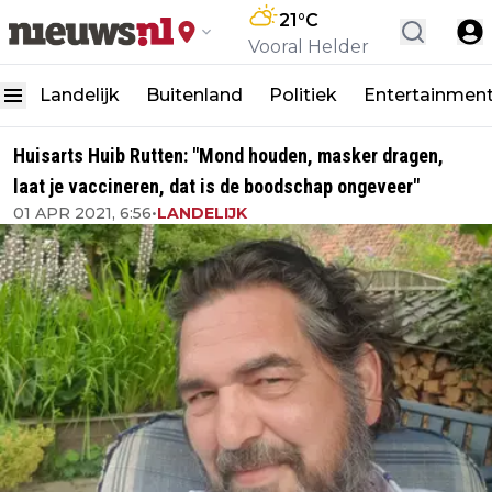
21
°C
Vooral Helder
Landelijk
Buitenland
Politiek
Entertainmen
Huisarts Huib Rutten: "Mond houden, masker dragen,
laat je vaccineren, dat is de boodschap ongeveer"
01 APR 2021, 6:56
•
LANDELIJK