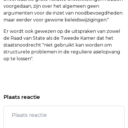
voorgedaan, zijn over het algemeen geen
argumenten voor de inzet van noodbevoegdheden
maar eerder voor gewone beleidswijzigingen."
Er wordt ook gewezen op de uitspraken van zowel
de Raad van State als de Tweede Kamer dat het
staatsnoodrecht "niet gebruikt kan worden om
structurele problemen in de reguliere asielopvang
op te lossen".
Vorig artikel
Volgend artikel
NASRALLAH: ISRAËL OVERSCHREED
VLUCHTEN LUFTHANSA EN AIR
Plaats reactie
MET AANVAL ALLE RODE LIJNEN
FRANCE OP TEL AVIV LANGER
OPGESCHORT