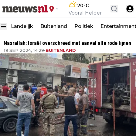
20
°C
Vooral Helder
Landelijk
Buitenland
Politiek
Entertainmen
Nasrallah: Israël overschreed met aanval alle rode lijnen
19 SEP 2024, 14:29
•
BUITENLAND