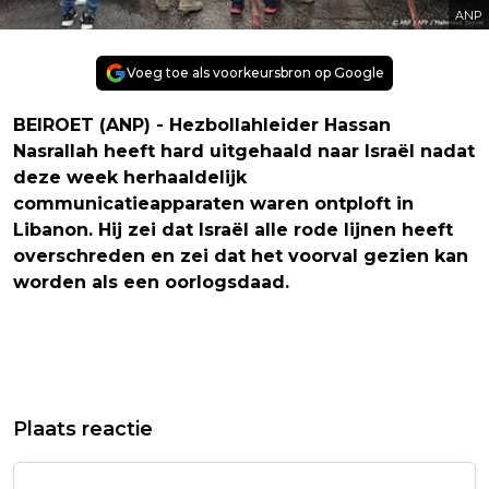
ANP
Voeg toe als voorkeursbron op Google
BEIROET (ANP) - Hezbollahleider Hassan
Nasrallah heeft hard uitgehaald naar Israël nadat
deze week herhaaldelijk
communicatieapparaten waren ontploft in
Libanon. Hij zei dat Israël alle rode lijnen heeft
overschreden en zei dat het voorval gezien kan
worden als een oorlogsdaad.
Vorig artikel
Volgend artikel
AANTAL PLEKKEN MET BLAUWTONG
AMBTENAREN AAN KABINET:
Plaats reactie
NEEMT NAUWELIJKS NOG TOE
ASIELNOODWET NIET