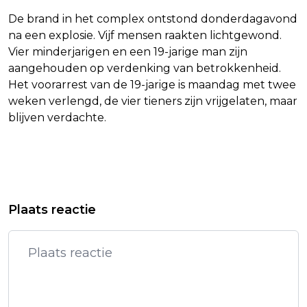
De brand in het complex ontstond donderdagavond
na een explosie. Vijf mensen raakten lichtgewond.
Vier minderjarigen en een 19-jarige man zijn
aangehouden op verdenking van betrokkenheid.
Het voorarrest van de 19-jarige is maandag met twee
weken verlengd, de vier tieners zijn vrijgelaten, maar
blijven verdachte.
Vorig artikel
Volgend artikel
ISRAËLISCHE SCHRIJVERS ROEPEN
RIVM WAARSCHUWT: 'EET GEEN
Plaats reactie
OP TOT EINDE OORLOG
EIEREN VAN HOBBYKIPPEN DOOR
SCHADELIJKE PFAS-GEHALTES'