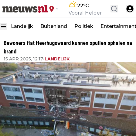
22
°C
Vooral Helder
Landelijk
Buitenland
Politiek
Entertainmen
Bewoners flat Heerhugowaard kunnen spullen ophalen na
brand
15 APR 2025, 12:17
•
LANDELIJK