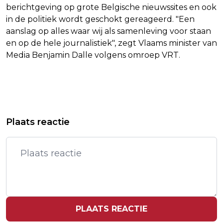
berichtgeving op grote Belgische nieuwssites en ook
in de politiek wordt geschokt gereageerd. "Een
aanslag op alles waar wij als samenleving voor staan
en op de hele journalistiek", zegt Vlaams minister van
Media Benjamin Dalle volgens omroep VRT.
Vorig artikel
Volgend artikel
'RENTE OP LENINGEN DAALT VERDER
ENKELE TIENTALLEN TRACTOREN VAN
Plaats reactie
DOOR CONCURRENTIE
A12 BIJ UTRECHT GEHAALD
VERSTREKKERS'
PLAATS REACTIE