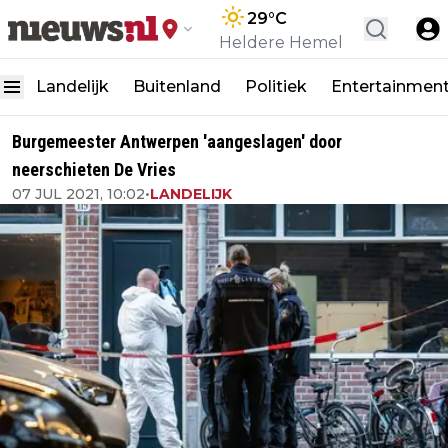
29
°C
Heldere Hemel
Landelijk
Buitenland
Politiek
Entertainmen
Burgemeester Antwerpen 'aangeslagen' door
neerschieten De Vries
07 JUL 2021, 10:02
•
LANDELIJK