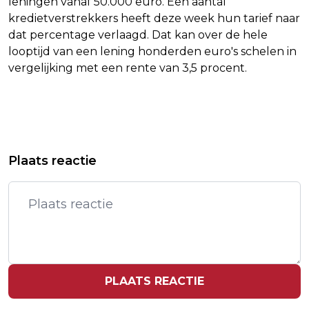
leningen vanaf 50.000 euro. Een aantal
kredietverstrekkers heeft deze week hun tarief naar
dat percentage verlaagd. Dat kan over de hele
looptijd van een lening honderden euro's schelen in
vergelijking met een rente van 3,5 procent.
Vorig artikel
Volgend artikel
ZWAARGEWICHT SHELL HELPT AEX
BURGEMEESTER ANTWERPEN
Plaats reactie
AAN KLEINE WINST
'AANGESLAGEN' DOOR NEERSCHIETEN
DE VRIES
PLAATS REACTIE