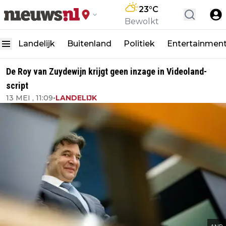
23
°C
Bewolkt
Landelijk
Buitenland
Politiek
Entertainmen
De Roy van Zuydewijn krijgt geen inzage in Videoland-
script
13 MEI , 11:09
•
LANDELIJK