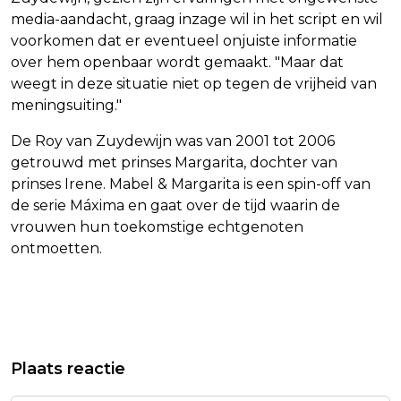
media-aandacht, graag inzage wil in het script en wil
voorkomen dat er eventueel onjuiste informatie
over hem openbaar wordt gemaakt. "Maar dat
weegt in deze situatie niet op tegen de vrijheid van
meningsuiting."
De Roy van Zuydewijn was van 2001 tot 2006
getrouwd met prinses Margarita, dochter van
prinses Irene. Mabel & Margarita is een spin-off van
de serie Máxima en gaat over de tijd waarin de
vrouwen hun toekomstige echtgenoten
ontmoetten.
Vorig artikel
Volgend artikel
IEA: OLIEVOORRADEN IN
DE ROY VAN ZUYDEWIJN KRIJGT GEEN
Plaats reactie
RECORDTEMPO OMLAAG DOOR
INZAGE IN VIDEOLAND-SCRIPT