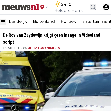
24
°C
Heldere Hemel
Landelijk
Buitenland
Politiek
Entertainmen
De Roy van Zuydewijn krijgt geen inzage in Videoland-
script
13 MEI , 11:09
•
NL 12 GRONINGEN