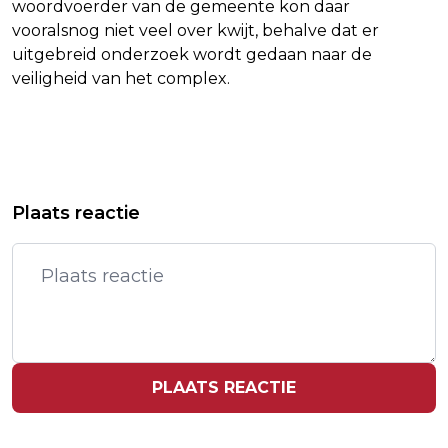
woordvoerder van de gemeente kon daar
vooralsnog niet veel over kwijt, behalve dat er
uitgebreid onderzoek wordt gedaan naar de
veiligheid van het complex.
Vorig artikel
Volgend artikel
EERSTE GRAND-PRIXZEGE RUSSELL IN
VERSTAPPEN WEIGERT TE ZEGGEN
Plaats reactie
BRAZILIË, VERSTAPPEN ZESDE
WAAROM HIJ TEAMORDER NEGEERDE
PLAATS REACTIE